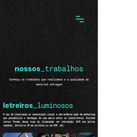
nossos
_trabalhos
Conheça os trabalhos que realizamos e a qualidade do
material entregue
letreiros
_luminosos
O uso da iluminação na comunicação visual é uma moderna ação de marketing
que possibilita o destaque de uma marca entre os concorrentes. Existem
várias formas desse tipo de iluminação ser instalada: ACM com letras
vazadas, letreiros 3D em acrílico ou em ACM, etc.